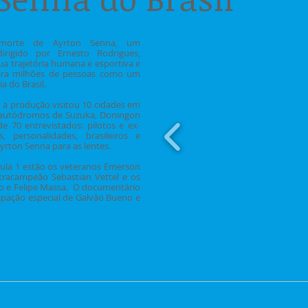
 morte de Ayrton Senna, um
irigido por Ernesto Rodrigues,
sua trajetória humana e esportiva e
ara milhões de pessoas como um
a do Brasil.
 a produção visitou 10 cidades em
s autódromos de Suzuka, Doningon
e 70 entrevistados: pilotos e ex-
tas, personalidades, brasileiros e
Ayrton Senna para as lentes.
ula 1 estão os veteranos Emerson
tetracampeão Sebastian Vettel e os
llo e Felipe Massa. O documentário
ipação especial de Galvão Bueno e