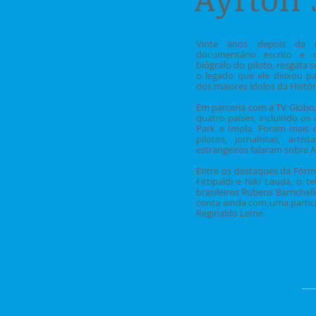
Vinte anos depois da
documentário escrito e d
biógrafo do piloto, resgata 
o legado que ele deixou p
dos maiores ídolos da Históri
Em parceria com a TV Globo,
quatro países, incluindo o
Park e Imola. Foram mais d
pilotos, jornalistas, artis
estrangeiros falaram sobre 
Entre os destaques da Fórm
Fittipaldi e Niki Lauda, o 
brasileiros Rubens Barriche
conta ainda com uma partic
Reginaldo Leme.